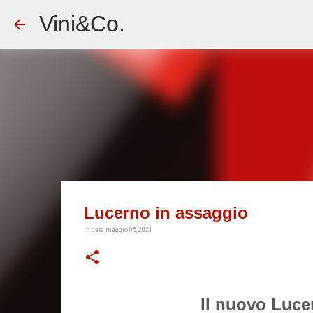
Vini&Co.
Lucerno in assaggio
in data
maggio 05, 2021
Il nuovo Luce